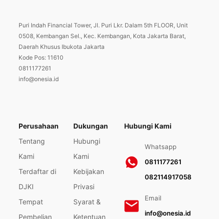
Puri Indah Financial Tower, Jl. Puri Lkr. Dalam 5th FLOOR, Unit
0508, Kembangan Sel., Kec. Kembangan, Kota Jakarta Barat,
Daerah Khusus Ibukota Jakarta
Kode Pos: 11610
0811177261
info@onesia.id
Perusahaan
Dukungan
Hubungi Kami
Tentang
Hubungi
Whatsapp
Kami
Kami
0811177261
Terdaftar di
Kebijakan
082114917058
DJKI
Privasi
Email
Tempat
Syarat &
info@onesia.id
Pembelian
Ketentuan