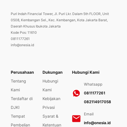
Puri Indah Financial Tower, Jl. Puri Lkr. Dalam 5th FLOOR, Unit
0508, Kembangan Sel., Kec. Kembangan, Kota Jakarta Barat,
Daerah Khusus Ibukota Jakarta
Kode Pos: 11610
0811177261
info@onesia.id
Perusahaan
Dukungan
Hubungi Kami
Tentang
Hubungi
Whatsapp
Kami
Kami
0811177261
Terdaftar di
Kebijakan
082114917058
DJKI
Privasi
Email
Tempat
Syarat &
info@onesia.id
Pembelian
Ketentuan