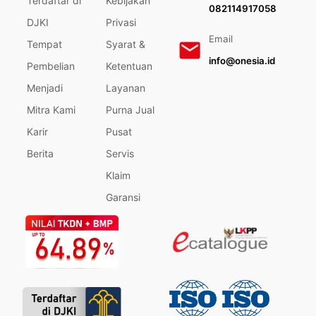
Terdaftar di
Kebijakan
082114917058
DJKI
Privasi
Email
Tempat
Syarat &
info@onesia.id
Pembelian
Ketentuan
Menjadi
Layanan
Mitra Kami
Purna Jual
Karir
Pusat
Berita
Servis
Klaim
Garansi