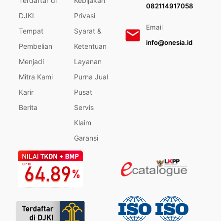
Terdaftar di
Kebijakan
082114917058
DJKI
Privasi
Email
Tempat
Syarat &
info@onesia.id
Pembelian
Ketentuan
Menjadi
Layanan
Mitra Kami
Purna Jual
Karir
Pusat
Berita
Servis
Klaim
Garansi