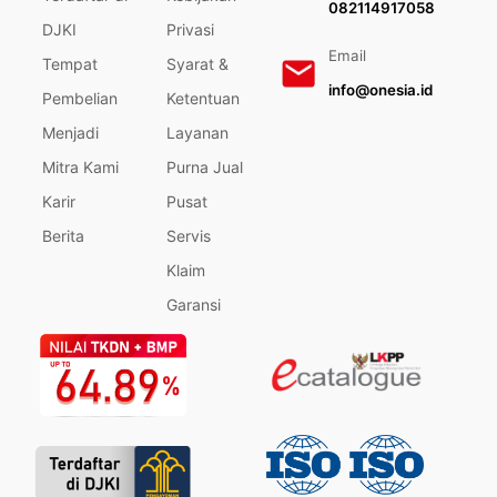
082114917058
DJKI
Privasi
Email
Tempat
Syarat &
info@onesia.id
Pembelian
Ketentuan
Menjadi
Layanan
Mitra Kami
Purna Jual
Karir
Pusat
Berita
Servis
Klaim
Garansi