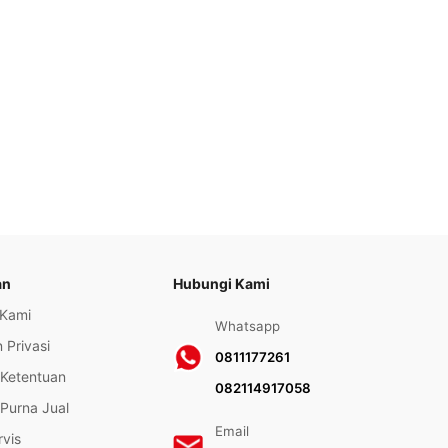
an
Hubungi Kami
 Kami
Whatsapp
 Privasi
0811177261
 Ketentuan
082114917058
Purna Jual
Email
rvis