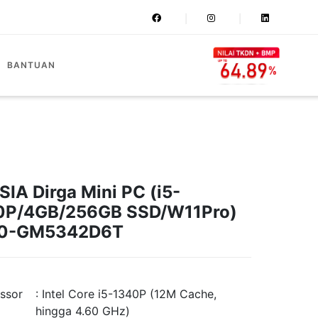
BANTUAN
IA Dirga Mini PC (i5-
0P/4GB/256GB SSD/W11Pro)
0-GM5342D6T
ssor
: Intel Core i5-1340P (12M Cache,
hingga 4.60 GHz)