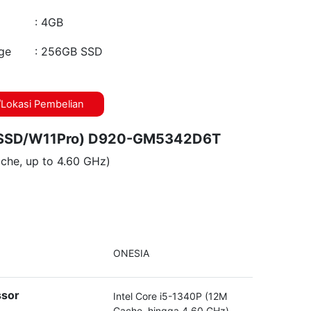
: 4GB
ge
: 256GB SSD
Lokasi Pembelian
B SSD/W11Pro) D920-GM5342D6T
che, up to 4.60 GHz)
ONESIA
ssor
Intel Core i5-1340P (12M
Cache, hingga 4.60 GHz)