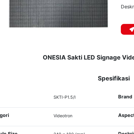
Deskr
ONESIA Sakti LED Signage Vide
Spesifikasi
Brand
SKTI-P1.5/I
gori
Aspect
Videotron
le Size
Deskri