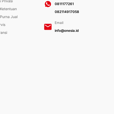
 Privasi
0811177261
 Ketentuan
082114917058
Purna Jual
Email
rvis
info@onesia.id
ransi