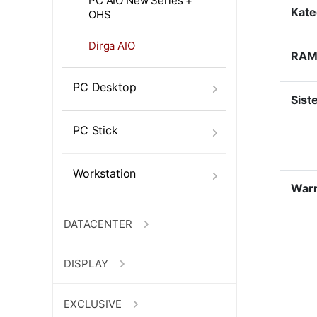
PC AIO New Series +
Kate
OHS
Dirga AIO
RAM
PC Desktop
Sist
PC Stick
Workstation
War
DATACENTER
DISPLAY
EXCLUSIVE