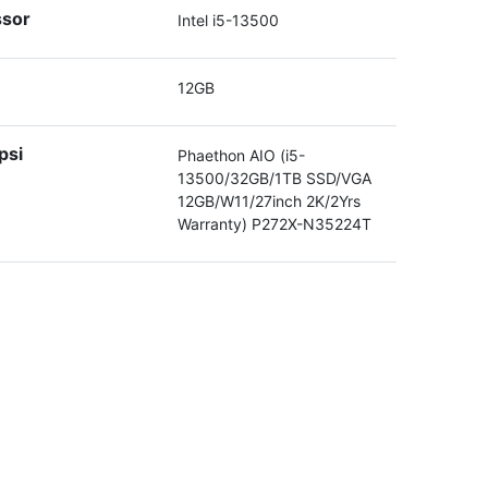
ssor
Intel i5-13500
12GB
psi
Phaethon AIO (i5-
13500/32GB/1TB SSD/VGA
12GB/W11/27inch 2K/2Yrs
Warranty) P272X-N35224T