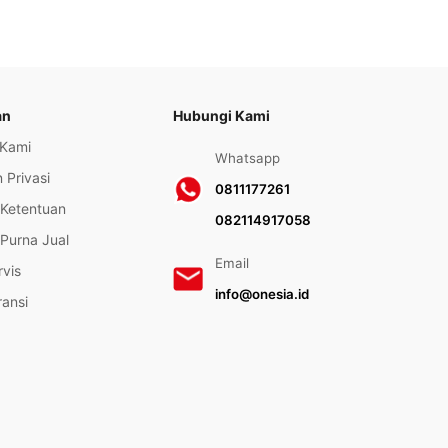
an
Hubungi Kami
 Kami
Whatsapp
 Privasi
0811177261
 Ketentuan
082114917058
Purna Jual
Email
rvis
info@onesia.id
ransi