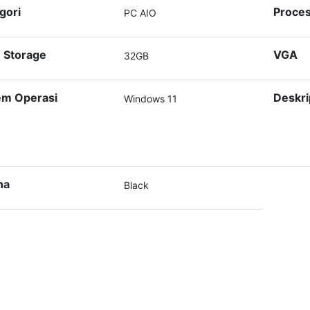
gori
Proce
PC AIO
 Storage
VGA
32GB
em Operasi
Deskri
Windows 11
na
Black