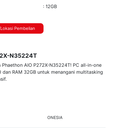
: 12GB
Lokasi Pembelian
72X-N35224T
an Phaethon AIO P272X-N35224T! PC all-in-one
500 dan RAM 32GB untuk menangani multitasking
sif.
ONESIA